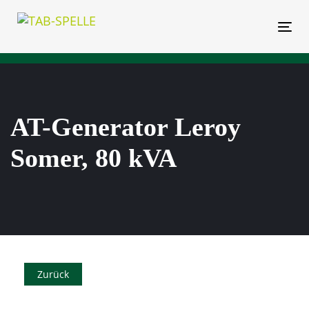
Links
Zur
überspringen
primären
Tog
Navigation
springen
Zum
Inhalt
springen
AT-Generator Leroy
Somer, 80 kVA